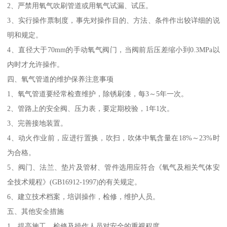
2、严禁用氧气吹刷管道或用氧气试漏、试压。
3、实行操作票制度，事先对操作目的、方法、条件作出较详细的说
明和规定。
4、直径大于70mm的手动氧气阀门，当阀前后压差缩小到0.3MPa以
内时才允许操作。
四、氧气管道的维护保养注意事项
1、氧气管道要经常检查维护，除锈刷漆，每3～5年一次。
2、管路上的安全阀、压力表，要定期校验，1年1次。
3、完善接地装置。
4、动火作业前，应进行置换，吹扫，吹体中氧含量在18%～23%时
为合格。
5、阀门、法兰、垫片及管材、管件选用应符合《氧气及相关气体安
全技术规程》(GB16912-1997)的有关规定。
6、建立技术档案，培训操作，检修，维护人员。
五、其他安全措施
1、提高施工、检修及操作人员对安全的重视程度。