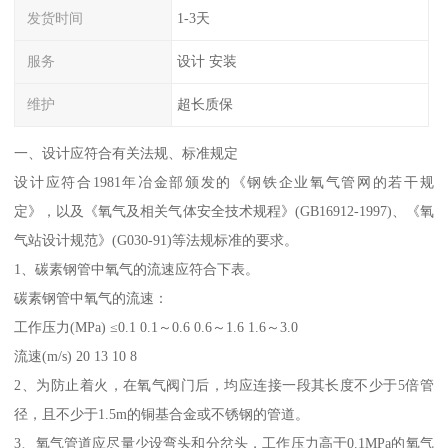
发货时间
1-3天
服务
设计 安装
维护
超长质保
一、设计应符合有关法规、标准规定
设计应符合1981年冶金部颁发的《钢铁企业氧气管网的若干规
定》，以及《氧气及相关气体安全技术规程》(GB16912-1997)、《氧
气站设计规范》(G030-91)等法规标准的要求。
1、碳素钢管中氧气的流速应符合下表。
碳素钢管中氧气的流速：
工作压力(MPa) ≤0.1 0.1～0.6 0.6～1.6 1.6～3.0
流速(m/s) 20 13 10 8
2、为防止着火，在氧气阀门后，均应连接一段其长度不少于5倍管
径，且不少于1.5m的铜基合金或不锈钢的管道。
3、氧气管道应尽量少设弯头和分岔头，工作压力高于0.1MPa的氧气