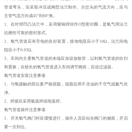
管道弯头，应采取冲压成阀型法兰制作。分岔头的气流方向，应与
主管气流方向成45°到60°角。
1、在对焊凹凸法兰中，采用紫铜焊丝作O型密封圈，是氧气用法兰
抗燃性可靠的密封形式。
2、氧气管道应有导电的良好装置，接地电阻应小于10Ω，法兰间电
阻应小于0.03Ω。
3、车间内主要氧气管道的末端应加设放散管，以利氧气管道的吹扫
和置换，在较长的氧气管道进入车间调节阀前，应设过滤器。
氧气管道安装注意事项
1、与氧接触的部位要严格脱脂，脱脂后用不含油的干空气或氮气吹
净。
2、焊接应采用氩弧焊或电弧焊。
氧气管道操作注意事项
1、开关氧气阀门时应缓慢进行，操作人员应站在阀门的侧面，开启
要一次到位。