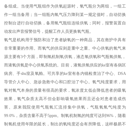
备组成。当使用气瓶组作为供氧起源时，氧气瓶分为两组，一组工
作一组当备用；当一组瓶内氧气压力降到某一规定值时，自动切换
控制台进行自动切换，备用氧气瓶组连续供氧；同时，报警装置自
动发出声音报警信号，提醒工作人员更换氧气瓶。
氧气是机构用于预防和治了患者缺氧的一种商品，其在救护中具有
非常重要的作用。而氧气的供应则是重中之重。中心供氧的氧气来
源主要有3个方面，即制氧机制氧供氧，液态氧供氧和气瓶氧供氧，
而液氧供氧是中心供氧系统的。目前，液氧供氧供应的ke室有各病区
病房、手shu室及氧舱。可共享的ke室有各内镜检查治了中心、DSA
导管介人中心、急诊急救中心和口腔治了中心。氧气纯度要求，用
氧对氧气本身的质量有很高的要求，氧浓度太低会降低患者的吸氧
效果，氧气杂质太高不但会影响吸氧效果而且还会对患者造成伤
害。原来我院使用气瓶氧汇流排集中供氧，气瓶氧氧气纯度为
99.0%，杂质含量不高于5ppm。制氧机制氧的纯度可达到96%，随着
制氧机使用年限的延长，制出的氧纯度还会有所降低，这样极易不